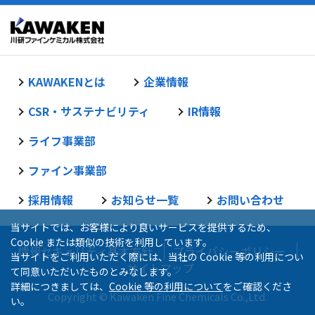
KAWAKENとは
企業情報
CSR・サステナビリティ
IR情報
ライフ事業部
ファイン事業部
採用情報
お知らせ一覧
お問い合わせ
当サイトでは、お客様により良いサービスを提供するため、
Cookie または類似の技術を利用しています。
情報セキュリティ基本方針
プライバシーポリシー
当サイトをご利用いただく際には、当社の Cookie 等の利用につい
サイトマップ
て同意いただいたものとみなします。
詳細につきましては、
Cookie 等の利用について
をご確認くださ
Copyright © Kawaken Fine Chemicals Co.,Ltd.
い。