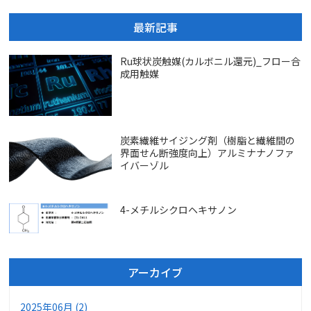
最新記事
Ru球状炭触媒(カルボニル還元)_フロー合
成用触媒
炭素繊維サイジング剤（樹脂と繊維間の
界面せん断強度向上）アルミナナノファ
イバーゾル
4-メチルシクロヘキサノン
アーカイブ
2025年06月 (2)