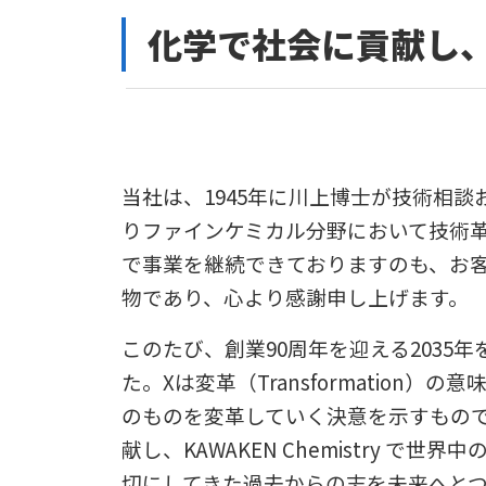
化学で社会に貢献し
当社は、
1945
年に川上博士が技術相談
りファインケミカル分野において技術
で事業を継続できておりますのも、お
物であり、心より感謝申し上げます。
このたび、創業
90
周年を迎える
2035
年
た。
X
は変革（
Transformation
）の意
のものを変革していく決意を示すもの
献し、
KAWAKEN Chemistry
で世界中
切にしてきた過去からの志を未来へと