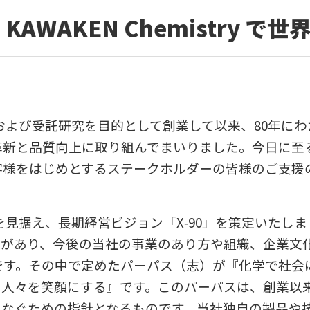
、
KAWAKEN Chemistry
で世
および受託研究を目的として創業して以来、
80
年にわ
革新と品質向上に取り組んでまいりました。今日に至
客様をはじめとするステークホルダーの皆様のご支援
を見据え、長期経営ビジョン「
X‑90
」を策定いたしま
味があり、今後の当社の事業のあり方や組織、企業文
です。その中で定めたパーパス（志）が『化学で社会
の人々を笑顔にする』です。このパーパスは、創業以
つなぐための指針となるものです。当社独自の製品や