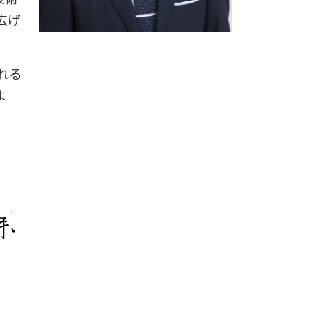
広げ
れる
よ
社長