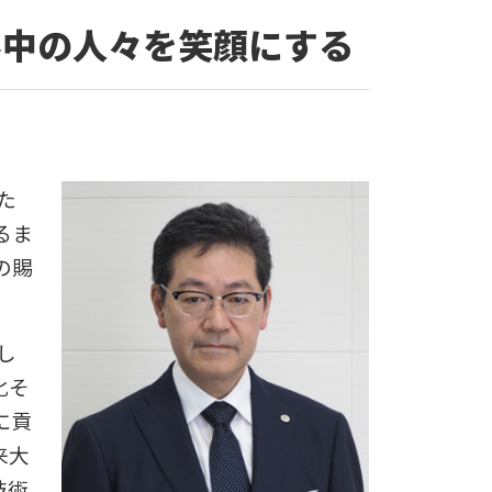
界中の人々を笑顔にする
た
るま
の賜
し
化そ
に貢
来大
技術