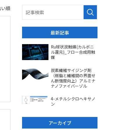
古い順
最新記事
Ru球状炭触媒(カルボニ
ル還元)_フロー合成用触
媒
炭素繊維サイジング剤
（樹脂と繊維間の界面せ
ん断強度向上）アルミナ
ナノファイバーゾル
4-メチルシクロヘキサノ
ン
アーカイブ