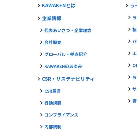
KAWAKENとは
ラ
企業情報
ラ
製
代表あいさつ・企業理念
パ
会社概要
工
グローバル・拠点紹介
O
KAWAKENのあゆみ
お
CSR・サステナビリティ
サ
CSR宣言
資
行動規範
コンプライアンス
内部統制