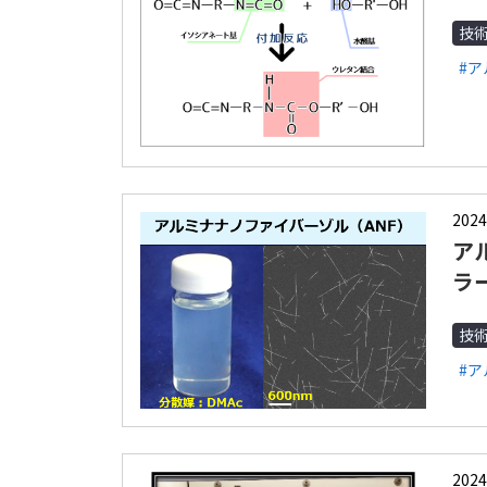
技
#
2024
ア
ラ
技
#
2024