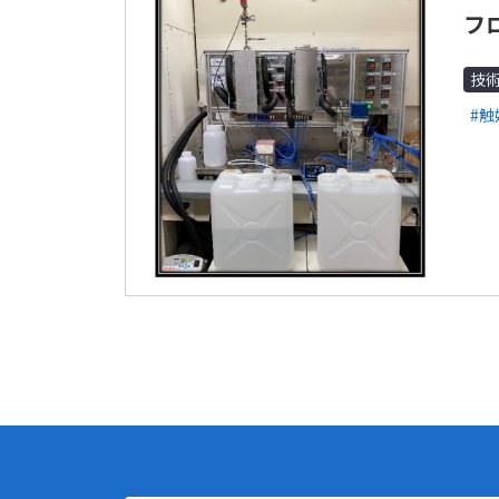
フ
技
#触