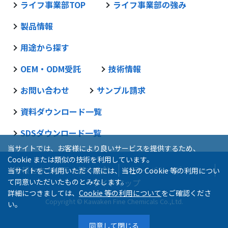
ライフ事業部TOP
ライフ事業部の強み
製品情報
用途から探す
OEM・ODM受託
技術情報
お問い合わせ
サンプル請求
資料ダウンロード一覧
SDSダウンロード一覧
当サイトでは、お客様により良いサービスを提供するため、
Cookie または類似の技術を利用しています。
情報セキュリティ基本方針
プライバシーポリシー
当サイトをご利用いただく際には、当社の Cookie 等の利用につい
て同意いただいたものとみなします。
サイトマップ
詳細につきましては、
Cookie 等の利用について
をご確認くださ
Copyright © Kawaken Fine Chemicals Co.,Ltd.
い。
同意して閉じる