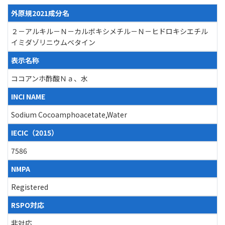
外原規2021成分名
２－アルキル－Ｎ－カルボキシメチル－Ｎ－ヒドロキシエチル
イミダゾリニウムベタイン
表示名称
ココアンホ酢酸Ｎａ、水
INCI NAME
Sodium Cocoamphoacetate,Water
IECIC（2015）
7586
NMPA
Registered
RSPO対応
非対応