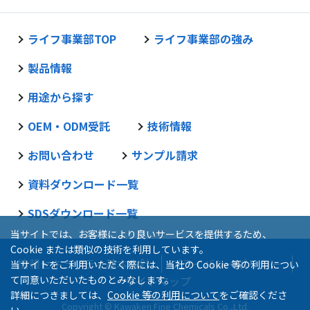
ライフ事業部TOP
ライフ事業部の強み
製品情報
用途から探す
OEM・ODM受託
技術情報
お問い合わせ
サンプル請求
資料ダウンロード一覧
SDSダウンロード一覧
当サイトでは、お客様により良いサービスを提供するため、
Cookie または類似の技術を利用しています。
情報セキュリティ基本方針
プライバシーポリシー
当サイトをご利用いただく際には、当社の Cookie 等の利用につい
て同意いただいたものとみなします。
サイトマップ
詳細につきましては、
Cookie 等の利用について
をご確認くださ
Copyright © Kawaken Fine Chemicals Co.,Ltd.